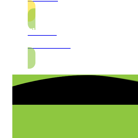
Zkušený
PERSONÁL