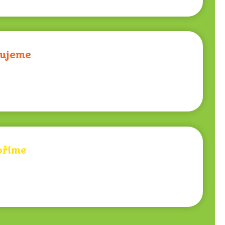
ujeme
oříme