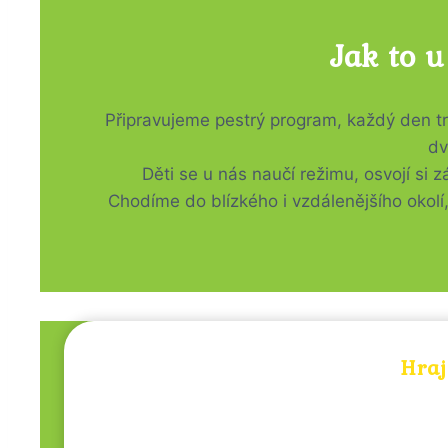
Jak to u
Připravujeme pestrý program, každý den tr
dv
Děti se u nás naučí režimu, osvojí si
Chodíme do blízkého i vzdálenějšího okolí
Hraj