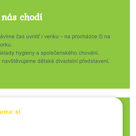
 nás chodí
ávíme čas uvnitř i venku – na procházce či na
orku.
 základy hygieny a společenského chování.
, navštěvujeme dětská divadelní představení.
eme si